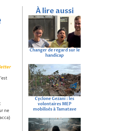
À lire aussi
e
Changer de regard sur le
handicap
etter
’est
Cyclone Gezani : les
t
volontaires MEP
mobilisés à Tamatave
ur ne
lacca)