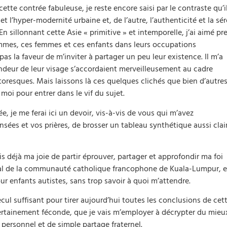
ette contrée fabuleuse, je reste encore saisi par le contraste qu’i
 et l’hyper-modernité urbaine et, de l’autre, l’authenticité et la sé
En sillonnant cette Asie « primitive » et intemporelle, j’ai aimé pr
mmes, ces femmes et ces enfants dans leurs occupations
as la faveur de m’inviter à partager un peu leur existence. Il m’a
ndeur de leur visage s’accordaient merveilleusement au cadre
toresques. Mais laissons là ces quelques clichés que bien d’autre
i pour entrer dans le vif du sujet.
ée, je me ferai ici un devoir, vis-à-vis de vous qui m’avez
es et vos prières, de brosser un tableau synthétique aussi clai
is déjà ma joie de partir éprouver, partager et approfondir ma foi
ral de la communauté catholique francophone de Kuala-Lumpur, e
r enfants autistes, sans trop savoir à quoi m’attendre.
ecul suffisant pour tirer aujourd’hui toutes les conclusions de cet
rtainement féconde, que je vais m’employer à décrypter du mieu
personnel et de simple partage fraternel.