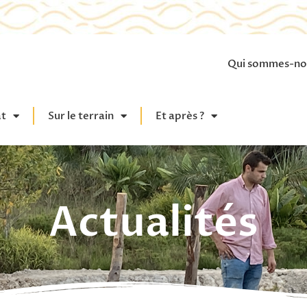
Qui sommes-no
at
Sur le terrain
Et après ?
Actualités