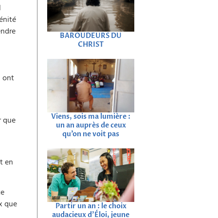
l
rénité
endre
BAROUDEURS DU
CHRIST
s ont
Viens, sois ma lumière :
r que
un an auprès de ceux
qu’on ne voit pas
t en
te
x que
Partir un an : le choix
audacieux d’Éloi, jeune