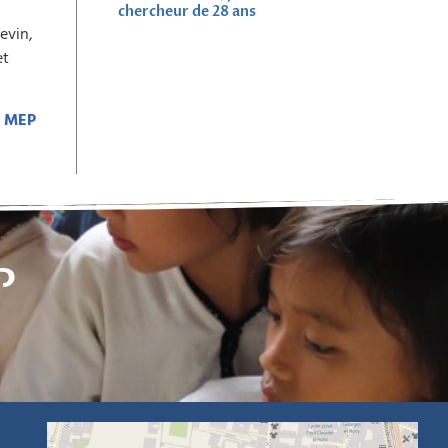
chercheur de 28 ans
evin,
et
e MEP
P