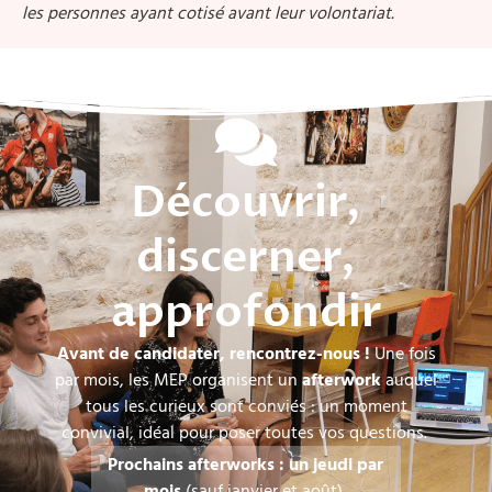
les personnes ayant cotisé avant leur volontariat.
Découvrir,
discerner,
approfondir
Avant de candidater, rencontrez-nous !
Une fois
par mois, les MEP organisent un
afterwork
auquel
tous les curieux sont conviés : un moment
convivial, idéal pour poser toutes vos questions.
Prochains afterworks : un jeudi par
mois
(sauf janvier et août)
,