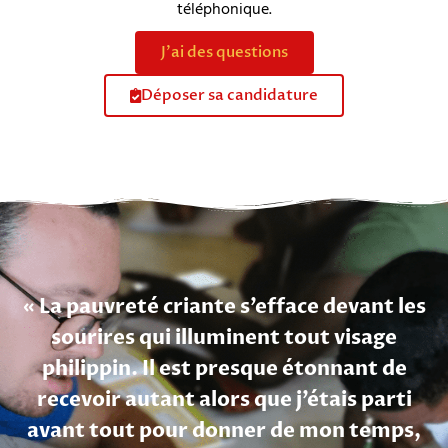
téléphonique.
J'ai des questions
Déposer sa candidature
« La pauvreté criante s’efface devant les
sourires qui illuminent tout visage
philippin. Il est presque étonnant de
recevoir autant alors que j’étais parti
avant tout pour donner de mon temps,