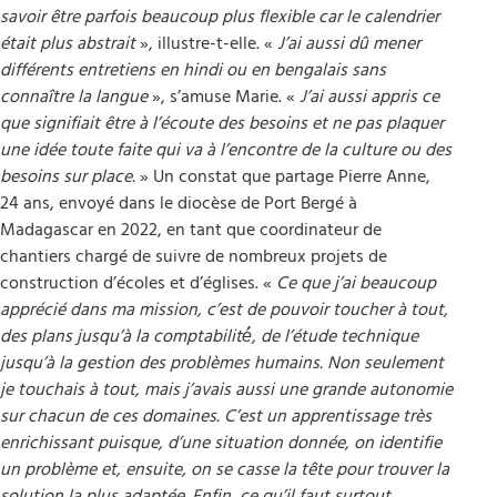
savoir être parfois beaucoup plus flexible car le calendrier
était plus abstrait
», illustre-t-elle. «
J’ai aussi dû mener
différents entretiens en hindi ou en bengalais sans
connaître la langue
», s’amuse Marie. «
J’ai aussi appris ce
que signifiait être à l’écoute des besoins et ne pas plaquer
une idée toute faite qui va à l’encontre de la culture ou des
besoins sur place.
» Un constat que partage Pierre Anne,
24 ans, envoyé dans le diocèse de Port Bergé à
Madagascar en 2022, en tant que coordinateur de
chantiers chargé de suivre de nombreux projets de
construction d’écoles et d’églises. «
Ce que j’ai beaucoup
apprécié dans ma mission, c’est de pouvoir toucher à tout,
des plans jusqu’à la comptabilité́, de l’étude technique
jusqu’à la gestion des problèmes humains. Non seulement
je touchais à tout, mais j’avais aussi une grande autonomie
sur chacun de ces domaines. C’est un apprentissage très
enrichissant puisque, d’une situation donnée, on identifie
un problème et, ensuite, on se casse la tête pour trouver la
solution la plus adaptée. Enfin, ce qu’il faut surtout