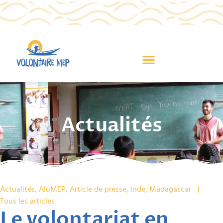
Actualités
Actualités
,
AluMEP
,
Article de presse
,
Inde
,
Madagascar
Tous les articles
Le volontariat en