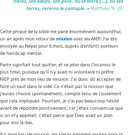
frères, ses sœurs, son père, ou sa mère (…), ou ses
terres, recevra le centuple. »
Matthieu 19 :29.
Cette phrase de la bible me parle énormément aujourd’hui,
un an après mon retour de
mission
avec les MEP. J’ai été
envoyée au Népal pour 6 mois, auprès d’enfants porteurs
de handicap mental.
Partir signifiait tout quitter, et se jeter dans l’inconnu le
plus total, puisque qu’il n’y avait ni volontaire ni prêtre
MEP près de mon lieu de mission. J’ai donc dû accepter de
faire un saut dans le vide. Ce n’était pas la mission que
j’aurais choisie spontanément, compte tenu de l’isolement
que cela impliquait. Pourtant, je n’ai pas beaucoup hésité
avant de répondre positivement, car j’étais convaincue que
si on m’y appelait, c’était parce que Dieu avait un plan
pour moi là-bas.
Sur mon lieu de mission, les sœurs parlaient anglais mais la