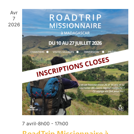
de
Év
Avr
vues
7
Évène
2026
7 avril-8h00
-
17h00