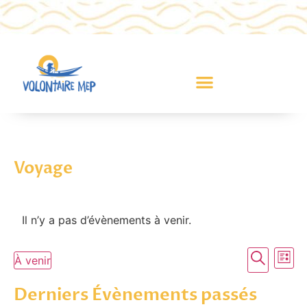
Voyage
Il n’y a pas d’évènements à venir.
Recher
Na
Recherc
À venir
Liste
Sélectionnez
et
de
une
Derniers Évènements passés
date.
naviga
vu