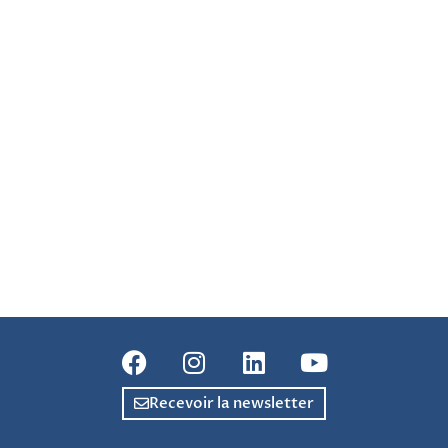
de
Év
vues
Évène
Recevoir la newsletter