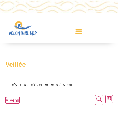
Veillée
Il n’y a pas d’évènements à venir.
Recher
Na
Recherc
À venir
Liste
Sélectionnez
et
de
une
date.
naviga
vu